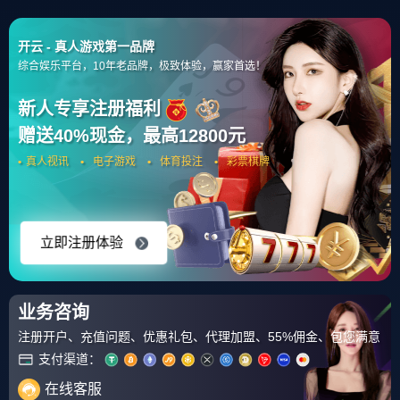
首页
赛程公布
正文
开云体育在线-红黑之魂，当AC米兰逆转日本，萨拉赫
一剑封喉写下唯一剧本
开云体育
阅读：137
2026-05-29 15:20:55
足球世界里，有些夜晚注定被铭刻，2024年冬天的那个夜
晚，当AC米兰的红色与黑色在东京新国立竞技场交织，一场
逆转让全世界屏住呼吸，但真正让这场比赛永载史册的，并
不是比分本身，而是其中蕴含的唯一性——一支意甲豪门在
东亚土地上实现逆转，而改写剧本的,竟是一位埃及人。
逆转：红黑血脉里的唯一基因
AC米兰从不缺少逆转的基因，从伊斯坦布尔的阴影到雅典的
复仇，从诺坎普的绝地反击到圣西罗的不可思议，红黑军团