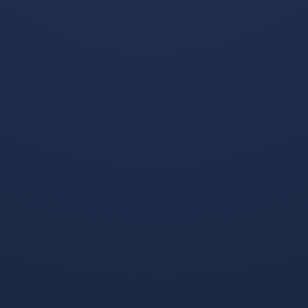
超越比赛：那些属于红黑的唯一
瞬间
当比赛结束的哨声响起，萨拉赫被队友们高高抛起，但真正
打动我的，是全场日本观众的集体起立致意，在足球的国度
里，即便你是对手，当你演绎出纯粹到极致的足球之美,所有
人都愿意为你鼓掌。
这就是足球唯一性的魅力，它不属于战术板，不属于数据统
计，不属于任何理性的分析框架，它只属于那些在特定时
间、特定地点、由特定球员写下的特定瞬间。
AC米兰的日本逆转，萨拉赫的关键制胜——这些元素单独拿
出来，或许只是足球档案里普通的一页，但当它们交织在一
起，当意甲豪门的血脉觉醒遇上非洲天王的精准一击，当东