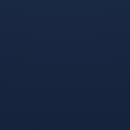
瀛的寒夜见证红黑的烈焰——这就是唯一。
第二天，日本报纸《体育报知》的头版标题写着：“米兰的红
色，是这个冬天最热的颜色。”而我知道,他们说的不只是球
衣。
多年以后，当人们问起2024年那场奇怪的比赛——为什么一
支意甲球队在日本完成逆转，为什么一个埃及人在东京成为
英雄——我们只需要微笑着说：有些事情,只发生一次就够
了。
那唯一的一次,已足够传奇。
1.本站遵循行业规范，任何转载的稿件都会明确标注作者开云体育来
源；2.本站的原创文章，请转载时务必注明文章作者开云体育和来
源，不尊重原创的行为我们将追究责任；