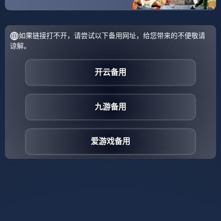
用左脚停球，抬眼扫视门将的位置，然后起脚，皮球划出一
道诡异的弧线，绕过三名防守球员，贴着远门柱内侧入网,2比
2。
新国立竞技场瞬间安静了，那一刻，只有红黑球迷在看台上
爆发出撕裂夜空的呐喊，但对于萨拉赫,这只是个开始。
第83分钟，真正的奇迹发生，特奥在左路45度角起球，皮球
旋转着飞向后点，日本后卫们高高跃起，但那个红色的身影
像猎豹般从人群中窜出——萨拉赫用一记匪夷所思的凌空侧
钩，将球狠狠砸入球网,3比2。
整个球场只剩下米兰球迷的欢呼在回荡，萨拉赫跑向角旗
区，做出他标志性的跪地祈祷——那姿势，像极了2019年他
在安菲尔德帮助利物浦逆转巴萨的夜晚，但这一次,他穿的是
红黑间条衫。