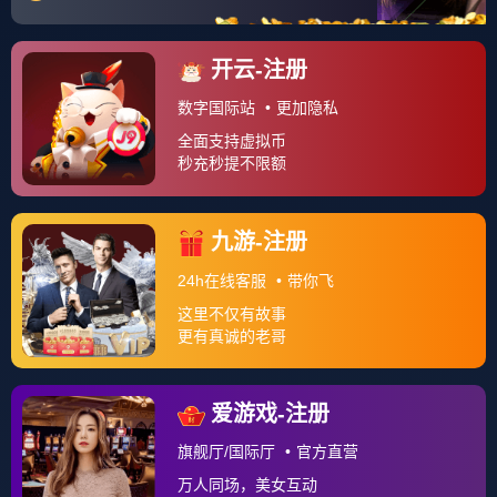
的历史就是用一次次绝境重生写就的史诗，但在日本这片土
地上，在遥远的东方,逆转的意义被重新定义。
比赛前十5分钟，来自J联赛的横滨水手队用他们标志性的快
速传切撕开了米兰防线，1比0，2比0，两球落后的米兰在东
京的寒风中显得步履蹒跚，看台上的日本球迷开始高唱胜利