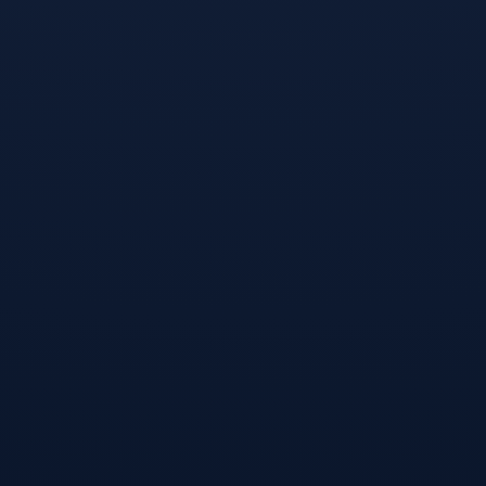
开云体育入口-当雷霆的狂飙遇上
开云体育下载-当英雄各自为战，
库里的唯一性，一场改写三双定义
唯一性的光芒只属于最后的持球者
的西部史诗
开云体育登录-贝蒂斯的绿白风
开云官网-血染的尊严，当塞内加
暴，一场粉碎土耳其的宣言，与基
尔的黑马之魂，撞上摩纳哥的蓝色
米希用连续得分写下的王者独白
铁幕
发表评论