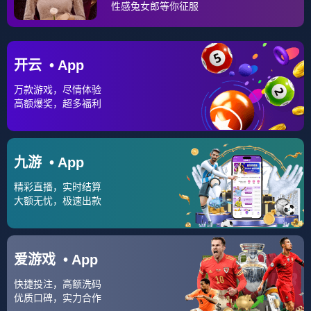
的预演，而远征的米兰蒂尼们,沉默如石。
逆转从第39分钟开始萌芽，莱奥在左路像一匹脱缰的野马，
用他标志性的外脚背传中找到了禁区内的吉鲁——扳回一
球，上半场结束前，比分定格在1比2,但命运的天平正在悄然
倾斜。
萨拉赫：唯一的名字，唯一的答
案
下半场，皮奥利换上了那位身披红黑11号的埃及人，在AC米
兰的百年历史上，十号、九号、七号都曾闪耀，但十一号这
个数字,从未被赋予如此沉重的使命。
第67分钟，当普利西奇的射门被日本门将扑出，皮球鬼使神
差般落在禁区右侧——那里站着穆罕默德·萨拉赫，他冷静地