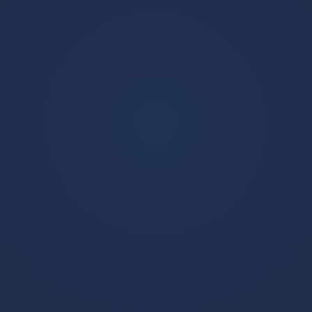
这场胜利之所以具有“唯一性”，在于它标志着马竞进攻哲学的
微妙进化，在维持钢铁防守的基础上，萨内这样的爆点提供
了过去几年球队缺乏的瞬间改变比赛的能力，这也是萨内本
人职业生涯的里程碑——在关键战役中独自扛起球队前进，
回应了所有对他“关键战隐身”的质疑。
淘汰贝蒂斯，不仅意味着马竞在赛事中继续存活，更可能成
为球队赛季的转折点，当西蒙尼的战术板拥有了萨内这样一
件“奢侈品”,马竞的野心显然不止于一场晋级。