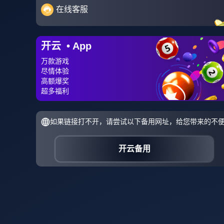
第一策：头槌破冰，打破僵局
比赛第38分钟，芬兰队左路打出精妙配合，边锋
点附近，一个高大的身影高高跃起——吉鲁，他仿
狠砸入球门右下角,秘鲁门将加莱塞甚至来不及做
1比0,奥林匹克体育场瞬间爆炸。
这个进球不仅是比分上的领先，更是心理上的破冰
鲁的进球，像一把冰镐,凿开了南美人的防守壁垒。
第二策：支点策应，扭转局面
下半场第63分钟，秘鲁队凭借一次精妙的团队配合
秘鲁人开始掌控中场,芬兰队的防线一度岌岌可危。
关键时刻，吉鲁再次站出来，他没有选择自己冲锋
区前沿背身拿球，面对两名秘鲁后卫的夹击，他冷