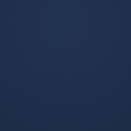
鲁！吉鲁！”他的名字在夜空中回荡，当主裁判吹响终场哨音时，
组关键之战。
因为它意义非凡：
取得连胜——此前他们已击败了同组的摩洛哥，再加上新西兰
一轮锁定了一个16强席位，这个结果,让整个北欧为之沸腾。
以及最后阶段堪称铁血的防守，书写了世界杯历史上最特殊的一
现带领一支弱旅创造了历史。
仅属于天才，也属于那些愿意为梦想奔跑的人。”