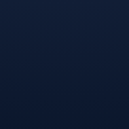
史诗
赛上演NBA新王登基预演
一性
界杯之
开云体育app-独步之夜，当西
开云足球直播-独一时刻，当篮
当铁腰
亚卡姆的烈焰，烧穿了辽宁的
网的绝地反击与米切尔的总决
进攻革
钢铁防线
赛封神，共同定义篮球的唯一
性