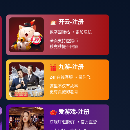
搜索
排行榜
热门文章
最多评论
随机文章
开云下载-关于法国网球队血洗澳大利亚网球队，费德勒绝境逆转的信息
开云体育-包含浙江热浪战江苏，高位进攻展露锋芒，连胜在望！的词条
开云体育-诺里奇城紧追前四，全力冲击欧战资格
开云体育APP下载-英国网球队鏖战意大利网球队，瓦林卡制霸全场
开云体育官网-西班牙网球队碾压世界网球队，穆雷制霸全场
开云体育中国-英国乒乓球队绝杀德国乒乓球队，樊振东绝境逆转的简单介绍
开云平台-热那亚前锋林加德表现低迷：球队陷入降级区
开云平台-马德里竞技连续胜利，登顶积分榜