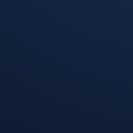
上了世界足球的舞台中央，而吉鲁，这位36岁的
这场2026世界杯G组焦点战，注定将被载入世界
于它所展现的足球最动人的一面：当坚持遇见奇迹
声
1.本站遵循行业规范，任何转载的稿件都会明确标
明
开云体育和来源，不尊重原创的行为我们将追究责
相关文章
开云体育入口-构思
开云体育app-夜战紫禁
萨巴伦卡五盘逆转阿尔