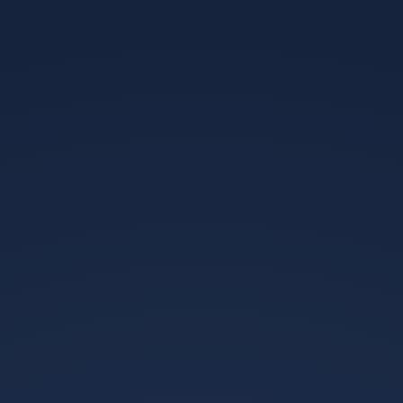
读能力，他不仅仅是终结者，更是战术的发起点，他的存在,让
他们的边锋卡里略和奎瓦轮番冲击芬兰的边路，中场的塔皮亚也