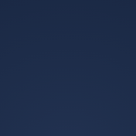
自己作为前锋的位置，回撤到本方半场参与防守，第84分钟，
分钟,他甚至在边路铲断了一次极具威胁的传中球。