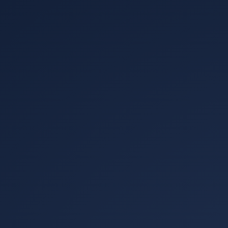
魔术般的团队胜利
从比赛第一节开始，魔术就展现出了不同寻常的战
显然做了充分准备，防守端采用灵活的换防策略，
动和精准传导,创造出大量空位机会。
但真正让这场胜利升华为“魔术”的，是凯里·欧文
欧文：全场最佳无争议
48分、9助攻、7篮板、4抢断——这是欧文今晚
第一节
，欧文就以一记超远三分开启了自己的得分
同的方式完成得分：一次招牌式的急停后仰，一次
术早早确立领先优势。
比赛转折点
出现在第三节，太阳一度将分差缩小到