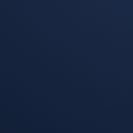
“我们今晚面对的是一个处于完全不同层次的球员，
盯防、双人包夹、区域联防，但欧文破解了每一种
超越数据的价值
欧文本场的价值远不止于得分，他在第四节关键时
焰，更令人印象深刻的是他的领导力：当年轻球员
球队在第三节面临得分荒时，是他主动改变打法,
“这就是为什么他是超级巨星，”队友弗朗茨·瓦格
艰难的比赛，今晚他向我们展示了什么是真正的领
一场定义性的胜利