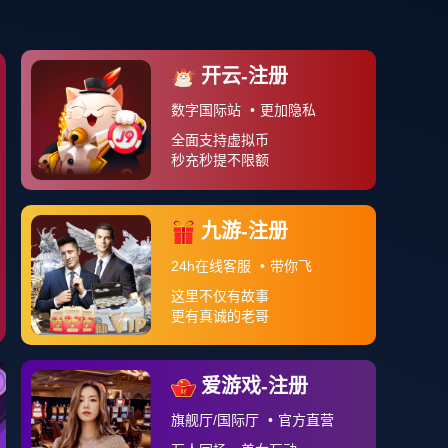
搜索
排行榜
热门文章
最多评论
随机文章
开云下载-关于法国网球队血洗澳大利亚网球队，费德勒绝境逆转的信息
开云体育-包含浙江热浪战江苏，高位进攻展露锋芒，连胜在望！的词条
开云体育-诺里奇城紧追前四，全力冲击欧战资格
开云体育APP下载-英国网球队鏖战意大利网球队，瓦林卡制霸全场
开云体育官网-西班牙网球队碾压世界网球队，穆雷制霸全场
开云体育中国-英国乒乓球队绝杀德国乒乓球队，樊振东绝境逆转的简单介绍
开云平台-热那亚前锋林加德表现低迷：球队陷入降级区
开云平台-马德里竞技连续胜利，登顶积分榜