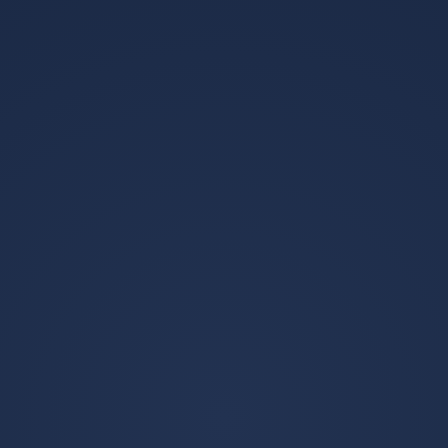
1”，最令人难忘的一幕发生在该节还剩4分11秒时：欧文在快攻
，球进哨响,美西球馆瞬间陷入寂静。
在赛后发布会上坦言，“凯里今晚不仅在得分，他在控制比赛的每
时他组织，当需要防守时他甚至去防守对方最好的球员。”
杜兰特虽然得到28分，但23投仅9中；布克更是被魔术的针对
系在魔术的防守压力下显得支离破碎，全场出现18次失误,让魔