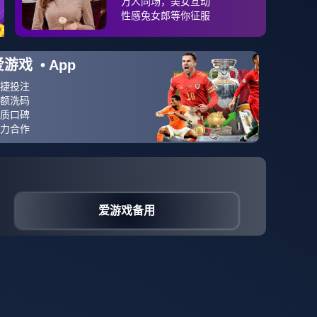
开云体育中国官网-关于法国羽毛球队翻盘日本羽毛球队，谌龙完成帽子戏法的信息
最近发表
开云体育-绝杀之夜，贝林厄姆的剑锋，刺
穿卡尔德隆的宿命—西甲2026-27赛季国家德
开云体育下载-零封之夜，天才的独白，当
比风云录
亚马尔用双脚改写西甲的剧本
开云体育入口-构思
开云体育中国-独行侠的东方宣言，当詹姆
斯末节封神，中国赛上演NBA新王登基预演
开云APP-唯此一击，里昂之夜，姆巴佩的
刀锋映照足球唯一性
开云体育APP下载-唯一的火焰，当郑钦文
在加拿大公开赛上，只与自己相遇
开云体育中国官网-雨菲重扣定乾坤，一场
关于唯一的胜利
开云体育直播-恩佐烈焰焚天，大黄蜂刺穿
中美洲铁幕—多特蒙德用一场暴力美学，为足
开云体育入口-当雷霆的狂飙遇上库里的唯
球的唯一性立传
一性，一场改写三双定义的西部史诗
开云体育入口-构思