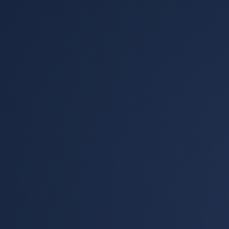
内连得11分，其中包括两记高难度三分和一记“2+
中面对两人防守，一记背后运球接转身360度上篮
“我从未见过如此具有统治力的表演，”魔术主教练
一个方面，当我们需要得分时他得分，当需要组织
太阳的光芒为何黯淡？
拥有杜兰特和布克的太阳队今晚显然不在最佳状态，
性防守限制，全场只有19分入账，太阳队的进攻体
术利用快攻得到27分。