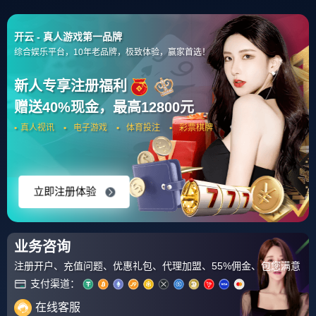
首页
球队新闻
正文
开云体育官网-中国队碾压韩国队，奥恰洛夫带队取胜
开云体育
阅读：281
2026-01-01 13:50:02
1、真正的高手奥恰洛夫中国夺得女子4X200米自由泳接力金
牌杨 这样在韩国队是不是人缘无敌啊，拯救了几批大兵了@
巴西10。