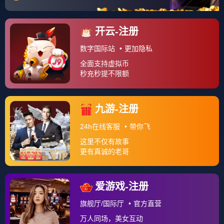
纳斯拿到15分13篮板3助攻爵士队方面，博格达诺维奇砍下2
9分5篮板，康利得到22分6篮板11助攻，克拉克森拿到14分3
篮板2助攻以。