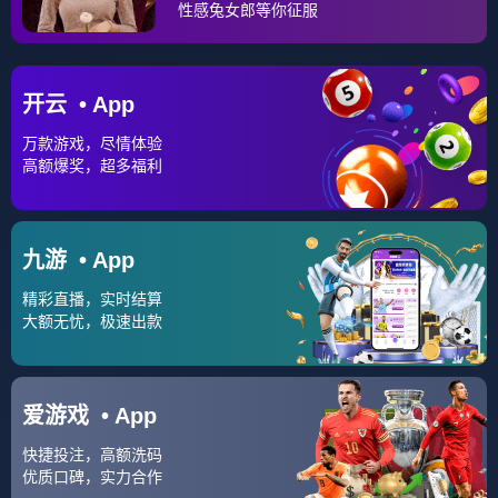
索伯的算盘与哈斯的赌博
而此时的索伯，正冷静地打着他们的算盘，赛事总监通过无
线电告诉博塔斯：“保持节奏，哈斯的轮胎会在最后10圈崩
溃，你只需要在他身后1.5秒以内，他就会被回收。”数据显
示，诺里斯的一停策略在理论上比索伯的两停慢8秒——除非
奇迹发生。