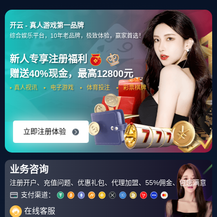
首页
赛程公布
正文
开云体育-绝杀一刻，当哈斯的红与黑吞噬了索伯的最
后一缕金
开云体育
阅读：125
2026-05-31 16:20:13
铃鹿赛道的夕阳被切割成无数碎片，洒在终点线上，当诺里
斯驾驶着那辆红黑相间的VF-24冲过格子旗时，计时器显示他
与身后的博塔斯之间，只隔着0.387秒，这是一场被命运反复
揉捏的比赛——从发车到冲线,每一个弯角都在重写两支车队
的生死簿。
从第12位开始的“自杀式进攻”
发车格上，诺里斯的眉头就紧锁着，排位赛的失误让他只能
从第12位起步，而身前是博塔斯那辆闪着金色光泽的C44