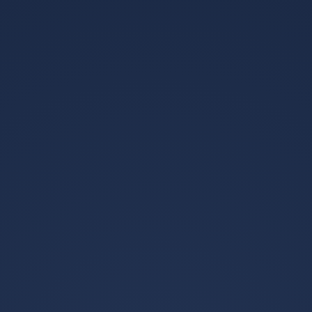
的正中央。
铃鹿的最后一个弯角，决定一切
最后一圈，诺里斯在发车直道上打开DRS，赛车像被弹弓射
出一样咬住博塔斯的尾流，进入弯道前，他的时速达到312公
里，比索伯赛车快4公里——这是他在20圈长距离刷圈中从轮
胎上榨出的最后一滴潜力。
博塔斯经验丰富地守住了内线，逼迫诺里斯走一条更长的线
路，两个弯过后，差距依然在0.2秒，第18个弯角，诺里斯突
然做出了一个违背教科书的选择：他延迟了刹车点，让车尾
轻微外甩,用一个近乎失控的姿态切入弯心。
轮胎的尖叫声变成了咆哮，赛车右后轮碾过路肩的瞬间，悬
挂系统发出了金属碰撞的脆响，但正是这个带刹车的入弯动