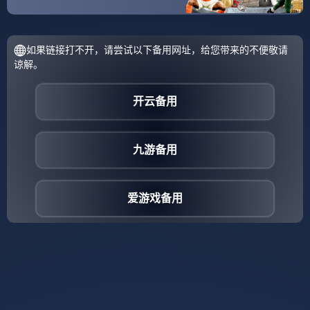
奇迹的先兆出现在第38圈，当诺里斯换上硬胎驶出维修区
时，他的圈速反而比旧胎快了0.6秒，这不是轮胎抓地力的鬼
话，而是赛车调校的魔法，哈斯的工程师们在赛前做了一个
疯狂的决定：将赛车的前翼攻角调至最大，牺牲直线速度换
取弯中下压力，这就像在高速公路上卸掉引擎盖来追求空气
动力学——疯子的赌注。
第46圈，诺里斯追到了博塔斯身后0.8秒，此时他的轮胎已经
跑了32圈，理论上应该衰减到抓地力悬崖的底部，但工程师
发现了一个诡异的曲线：当轮胎温度升到115度时，这款倍耐
力硬胎反而会进入一个“二次巅峰”状态——橡胶分子在高温下
发生重构，抓地力短暂回升，哈斯的数据团队在赛前模拟中
捕捉到了这个1毫米厚的窗口，而此刻,诺里斯正站在这个窗口