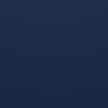
还剩6站时掌握了争夺“最佳中游车队”的主动权，而对索伯来
说，这0.387秒可能意味着年底少掉一笔价值3000万美元的奖
金分成,以及下赛季不再有机会留住博塔斯这样的核心车手。
在铃鹿的维修区里，哈斯车队的技术总监正盯着监控中诺里
斯的走线回放，当画面定格在最后一个弯角那个拯救一切的