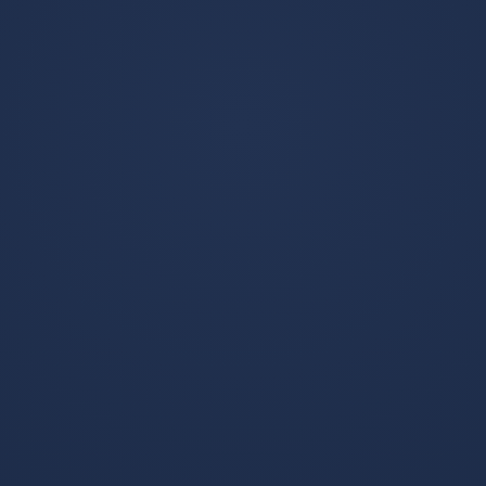
作，让诺里斯的出弯速度比博塔斯快了7公里，两台赛车并排
冲出最后一个弯角,红黑色的影子以毫厘之差领先金色车头冲
过终点线。
387秒背后的生存法则
冲线后，诺里斯的赛车停在了发车区，他摘掉头盔，头发湿
透，盯着方向盘上的数据屏看了整整10秒，屏幕上显示的是
轮胎温度曲线——最后三圈的数值精确地卡在115度上下,上
下浮动不超过2度。
“我们赌赢了一次不可能赢的局。”诺里斯赛后说，声音里没有
兴奋，只有疲惫的平静，这句话背后藏着一个残酷的数字：F
1中游车队的年度排名，往往就是由0.387秒决定的，对于哈
斯而言，这场胜利意味着车队积分榜上反超索伯6分，在赛季