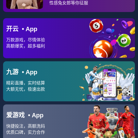
陈雨菲：惊艳四座的独奏曲
如果说印度队的翻盘是一曲激昂的交响，那么陈雨菲的表
现，则是一支惊艳全场的小提琴独奏，在混合双打的赛场
上，她以轻盈的步伐和精准的落点，一次次瓦解对手的攻
势，她的每一次扣杀都像被精准计算过，落在对手最难受的
位置；她的每一次吊球,又仿佛拥有生命般飘忽不定。
最令人惊叹的，是她在关键分上的冷静，面对法国队选手的
猛烈压制，陈雨菲没有慌乱，她深吸一口气，仿佛将整个赛