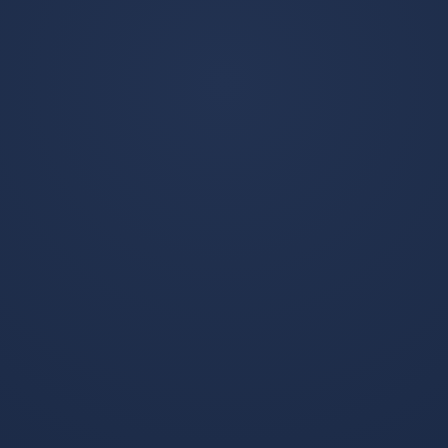
唯一性的内核：不可重来的瞬间
为什么这场比赛和陈雨菲的表现被称为“唯一”？因为竞技体育
的魅力，正在于它的不可预测和无法复制，印度队的翻盘，
依赖于那一刻球员状态的爆发、对手的失误、甚至观众的呐
喊；陈雨菲的惊艳，则源于她多年训练积累的直觉，加上那
一刻的灵感迸发，换一天、换一个对手、换一种心境,这些画
面都可能不会出现。
这正是“唯一性”的珍贵之处：它提醒我们，真正的伟大往往诞
生于瞬间，无法排练，无法重来，印度队和陈雨菲，用他们
的表现告诉我们，
在赛场上，唯一比完美更动人，因为唯一
意味着真实、意味着生命在那一刻极致的燃烧。
铭记那一夜