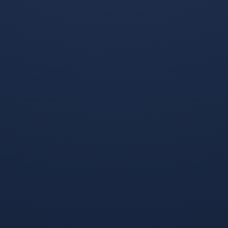
那一夜，印度队让国旗在争议声中升起，陈雨菲让名字在惊
叹中被传颂，他们共同书写的，不仅是一场体育故事，更是
一段关于勇气、智慧与信念的唯一传奇，当镜头定格，掌声
消散，唯有那些瞬间，永远地留在了时间与记忆的缝隙里，
成为真正的“唯一”。
（全文约980字）
1.本站遵循行业规范，任何转载的稿件都会明确标注作者开云体育来
源；2.本站的原创文章，请转载时务必注明文章作者开云体育和来
源，不尊重原创的行为我们将追究责任；
相关文章