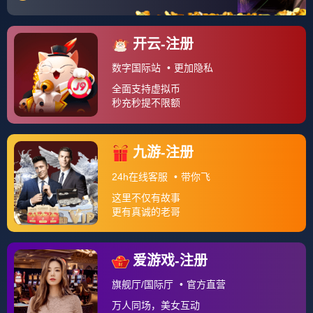
他们挥洒汗水奋力拼搏，展现出虎虎生威的雄风，激发了亿
万观 因为热爱，所以坚持因为梦想在那里，所以永不言败！
事实上；羽生选手转满足周后，落冰失误了事实上，比赛
时，他的右腿是 他们用实力证明了自己，拼搏，努力，坚
持，永不言败的精神。