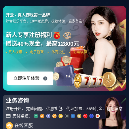
首页
赛程公布
正文
开云体育官方网站-孤独的王者，当浙江队稳稳拿下雄
鹿，保罗在世界排名争夺战中独自接管比赛
开云体育
阅读：130
2026-05-22 16:20:45
没有掌声的胜利
偌大的球馆里，只有计时器走完最后三秒的蜂鸣声，比分定
格在118:104,浙江队稳稳拿下雄鹿。
这场比赛的结局，早在第三节结束时就已经毫无悬念，浙江
队用他们惯用的方式——铁血防守、流畅传导、精准投射，
一步步吞噬了雄鹿的抵抗意志，没有惊天逆转，没有绝杀时
刻，有的只是如教科书般标准、如精密仪器般准确的执行
力。