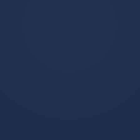
浙江队稳稳拿下的，是一场比赛，而保罗独自接管的,是一个
时代的命名权。
唯一的夜晚