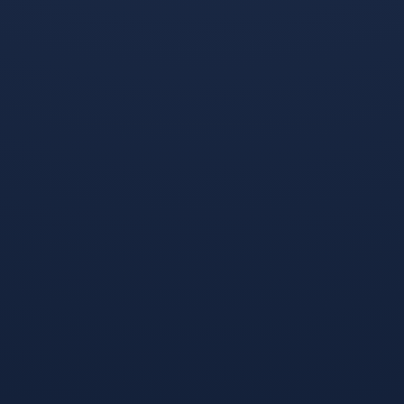
当外界说起“浙江队稳稳拿下雄鹿”，请记住在那“稳稳”背后，
有一个名叫保罗的人，用孤独的方式,在世界排名争夺战中劈
开了一条属于自己的路。
1.本站遵循行业规范，任何转载的稿件都会明确标注作者开云体育来
源；2.本站的原创文章，请转载时务必注明文章作者开云体育和来
源，不尊重原创的行为我们将追究责任；
相关文章