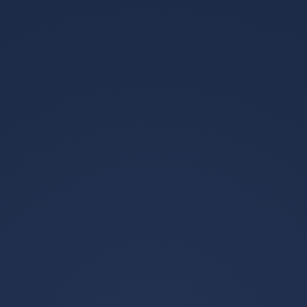
的命运。
两种胜利，同一个夜晚
终场哨响，浙江队稳稳拿下雄鹿，保罗的数据单上，这4分27
秒里拿到的11分，像四颗钉子,牢牢钉在了世界排名争夺战的
赛程表上。
赛后发布会上，有记者问保罗：“最后一节上场时，比分已经
拉开，你当时在想什么？”
保罗沉默了几秒，说：“我想赢，不是赢这场比赛，而是赢那
个看不见的对手。”
一个球员的伟大，从来不只在于他拿了多少分，而在于他是
否知道——当所有人都觉得胜利已定时,真正的战斗才刚刚开
始。