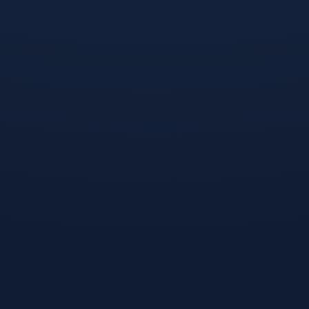
开云体育官网-（扩展思维后）
开云体育下载-红与黑的宿命对
决，FNC力克AL，一场关于相信
的瑞士轮史诗
开云体育入口-当雷霆的狂飙遇上
开云体育下载-当英雄各自为战，
库里的唯一性，一场改写三双定义
唯一性的光芒只属于最后的持球者
的西部史诗
开云体育登录-贝蒂斯的绿白风
开云官网-血染的尊严，当塞内加
暴，一场粉碎土耳其的宣言，与基
尔的黑马之魂，撞上摩纳哥的蓝色